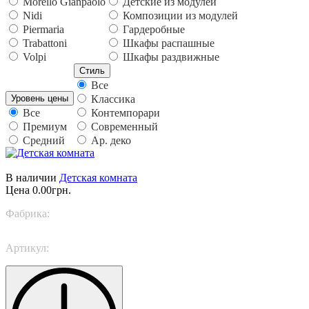
Morello Gianpaolo
Детские из модулей
Nidi
Композиции из модулей
Piermaria
Гардеробные
Trabattoni
Шкафы распашные
Volpi
Шкафы раздвижные
Стиль
Все
Уровень цены
Классика
Все
Контемпорари
Премиум
Современный
Средний
Ар. деко
В наличии
Детская комната
Цена
0.00грн.
Фабрика:
Nidi
Артикул:
SPACE 7