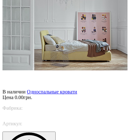
В наличии
Односпальные кровати
Цена
0.00грн.
Фабрика:
Bonaldo
Артикул:
Tonight singolo