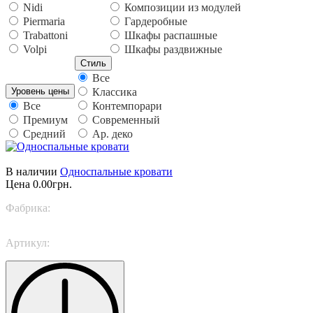
Nidi
Композиции из модулей
Piermaria
Гардеробные
Trabattoni
Шкафы распашные
Volpi
Шкафы раздвижные
Стиль
Все
Уровень цены
Классика
Все
Контемпорари
Премиум
Современный
Средний
Ар. деко
В наличии
Односпальные кровати
Цена
0.00грн.
Фабрика:
Bonaldo
Артикул:
Squaring singolo