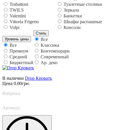
Trabattoni
Туалетные столики
TWILS
Зеркала
Valentini
Банкетки
Vittoria Frigerio
Шкафы распашные
Volpi
Консоли
Стиль
Уровень цены
Все
Все
Классика
Премиум
Контемпорари
Средний
Современный
Бюджетный
Ар. деко
В наличии
Drop Кровать
Цена
0.00грн.
Фабрика:
TWILS
Артикул:
Drop