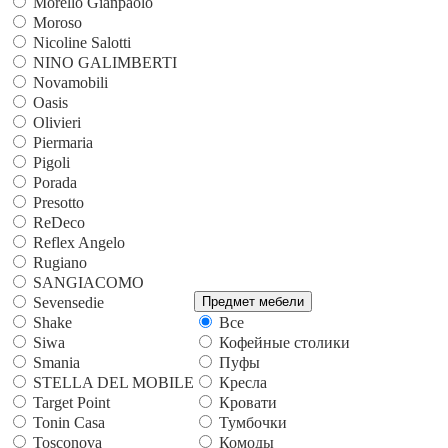
Morello Gianpaolo
Moroso
Nicoline Salotti
NINO GALIMBERTI
Novamobili
Oasis
Olivieri
Piermaria
Pigoli
Porada
Presotto
ReDeco
Reflex Angelo
Rugiano
SANGIACOMO
Sevensedie
Предмет мебели
Shake
Все
Siwa
Кофейные столики
Smania
Пуфы
STELLA DEL MOBILE
Кресла
Target Point
Кровати
Tonin Casa
Тумбочки
Tosconova
Комоды