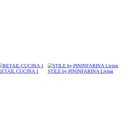
RETAIL CUCINA 1
STILE by PININFARINA Living
 и небольшими повседневными предметами, которые
у и стремление к высочайшему качеству.
ественного питания и для лучших магазинов мира, используя
анные бутики свадебного списка и предметы домашнего