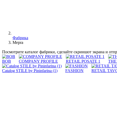
Фабрика
Mepra
Посмотрите каталог фабрики, сделайте скриншот экрана и отп
BOB
COMPANY PROFILE
RETAIL POSATE 1
THE
Catalog STILE by Pininfarina (1)
FASHION
RETAIL TAV
Удовольствие от сидения за столом со своими близкими, вкус
сопровождают нас в этих особых случаях. Все это оживляет ка
С 1947 года фабрика работает заключалась в производстве сто
только лучшие материалы и уделяя особое внимание отделке.
Сочетая опыт, накопленный в секторе гостиничных принадлежн