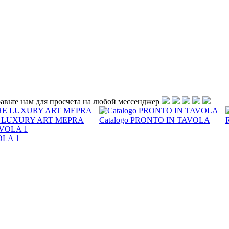
равьте нам для просчета на любой меcсенджер
 LUXURY ART MEPRA
Catalogo PRONTO IN TAVOLA
OLA 1
 готовки, радость делиться уникальными моментами с друзьями
ждую из наших коллекций, в которой проявляются вкус к дизайн
ловых приборов и других изделий из стали для предприятий общ
остей, со вкусом к дизайну, ориентированному на самые изыск