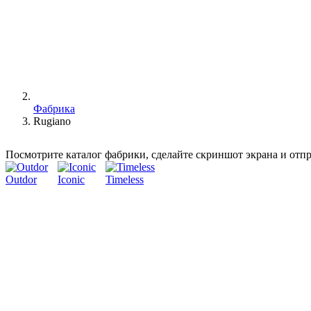
Фабрика
Rugiano
Посмотрите каталог фабрики, сделайте скриншот экрана и отп
Outdor
Iconic
Timeless
Сказать Rugiano - значит сказать стиль: стиль тех, кто отлич
Но также и стиль, который воплощается в жизнь благодаря сотр
материю своими руками.
Так рождается мебель для спальной зоны и жилой зоны с особы
кожи.