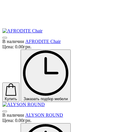
Говоря о Rugiano, мы также говорим о философии.
Эта философия выражается в деталях, внимании к деталям, в 
украшенных и посеребренных столешницах, в изысканных бро
В наличии
AFRODITE Chair
Цена:
0.00грн.
Купить
Заказать подбор мебели
В наличии
ALYSON ROUND
Цена:
0.00грн.