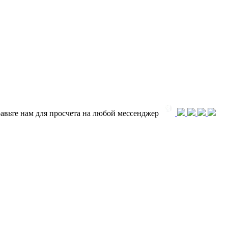
равьте нам для просчета на любой меcсенджер
ается изысканностью, уникальностью, вневременной продукцией, к
удничеству всемирно известных профессионалов и архитекторов, 
м характером, для которой характерно мудрое и оригинальное ис