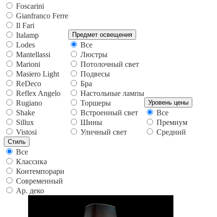
Foscarini
Gianfranco Ferre
Il Fari
Italamp
Предмет освещения
Lodes
Все
Mantellassi
Люстры
Marioni
Потолочный свет
Masiero Light
Подвесы
ReDeco
Бра
Reflex Angelo
Настольные лампы
Rugiano
Торшеры
Уровень цены
Shake
Встроенный свет
Все
Sillux
Шины
Премиум
Vistosi
Уличный свет
Средний
Стиль
Все
Классика
Контемпорари
Современный
Ар. деко