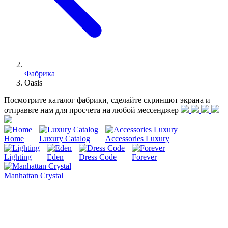
Фабрика
Oasis
Посмотрите каталог фабрики, сделайте скриншот экрана и
отправьте нам для просчета на любой меcсенджер
Home
Luxury Catalog
Accessories Luxury
Lighting
Eden
Dress Code
Forever
Manhattan Crystal
Oasis – это семейный бизнес, история которого насчитывает
более ста лет и чьи принципы базируются на смелости,
традициях и силе личности.