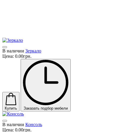
Бельгия и Соединенные Штаты Америки. Портфолио
продукции компании Oasis включает в себя широкий выбор
коллекций мебели для домашнего интерьера HOME, ванных
комнат BATHROOM, а также для подразделения CONTRACT,
предназначенного для осуществления проектов, связанных с
сооружением жилых и общественных зданий.
В наличии
Зеркало
Цена:
0.00грн.
Купить
Заказать подбор мебели
В наличии
Консоль
Цена:
0.00грн.