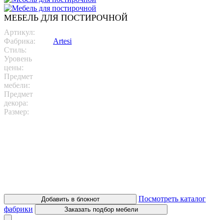
МЕБЕЛЬ ДЛЯ ПОСТИРОЧНОЙ
Артикул:
Lavanderia 4
Фабрика:
Artesi
Стиль:
Современный
Уровень
цены:
Бюджетный
Предмет
мебели:
Постирочные
Предмет
декора:
Размер:
L 236 P 65/90 H 203
Итальянская мебель для ванной комнаты фабрики Artesi в
своем ассортименте предлагает различные варианты тумб,
шкафов и пеналов для хозяйственных нужд. Здесь Вы найдете
тумбы под стиральные и сушильные машины, пеналы для
моющих средств и целые шкафы для таких вещей как
пылесос, швабра, гладильная доска и прочее. У фабрики
большой выбор отделок.
Посмотреть каталог
Добавить в блокнот
фабрики
Заказать подбор мебели