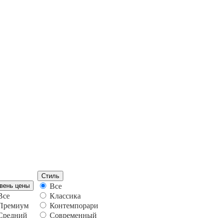
Стиль
вень цены
Все
Все
Классика
Премиум
Контемпорари
Средний
Современный