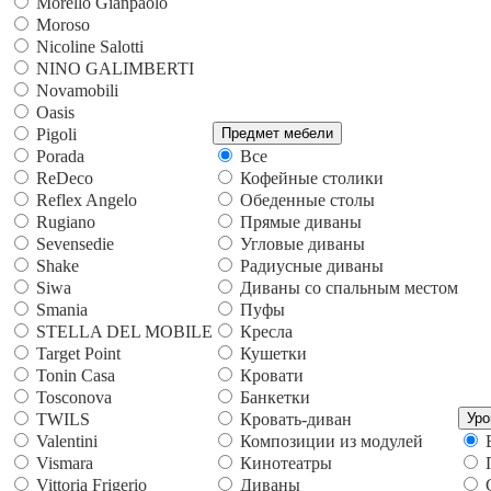
Morello Gianpaolo
Moroso
Nicoline Salotti
NINO GALIMBERTI
Novamobili
Oasis
Pigoli
Предмет мебели
Porada
Все
ReDeco
Кофейные столики
Reflex Angelo
Обеденные столы
Rugiano
Прямые диваны
Sevensedie
Угловые диваны
Shake
Радиусные диваны
Siwa
Диваны со спальным местом
Smania
Пуфы
STELLA DEL MOBILE
Кресла
Target Point
Кушетки
Tonin Casa
Кровати
Tosconova
Банкетки
TWILS
Кровать-диван
Уро
Valentini
Композиции из модулей
Vismara
Кинотеатры
Vittoria Frigerio
Диваны