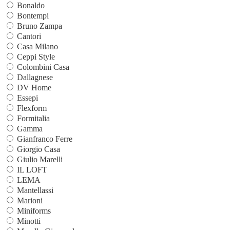
Bonaldo
Bontempi
Bruno Zampa
Cantori
Casa Milano
Ceppi Style
Colombini Casa
Dallagnese
DV Home
Essepi
Flexform
Formitalia
Gamma
Gianfranco Ferre
Giorgio Casa
Giulio Marelli
IL LOFT
LEMA
Mantellassi
Marioni
Miniforms
Minotti