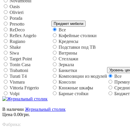
Novamobili
Oasis
Olivieri
Porada
Presotto
Предмет мебели
ReDeco
Все
Reflex Angelo
Кофейные столики
Rugiano
Креденсы
Shake
Подставки под ТВ
Siwa
Витрины
Target Point
Стеллажи
Tonin Casa
Зеркала
Trabattoni
Банкетки
Уровень це
Turati T4
Композиции из модулей
Все
Vismara
Консоли
Преми
Vittoria Frigerio
Книжные шкафы
Средни
Volpi
Барные стойки
Бюдже
В наличии
Журнальный столик
Цена
0.00грн.
Фабрика: