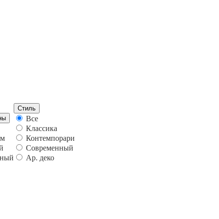
Стиль
ны
Все
Классика
ум
Контемпорари
й
Современный
тный
Ар. деко