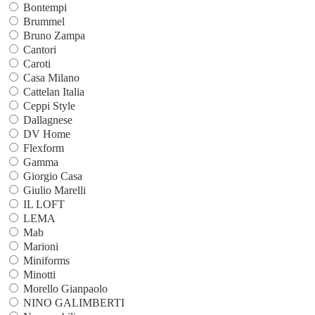
Bontempi
Brummel
Bruno Zampa
Cantori
Caroti
Casa Milano
Cattelan Italia
Ceppi Style
Dallagnese
DV Home
Flexform
Gamma
Giorgio Casa
Giulio Marelli
IL LOFT
LEMA
Mab
Marioni
Miniforms
Minotti
Morello Gianpaolo
NINO GALIMBERTI