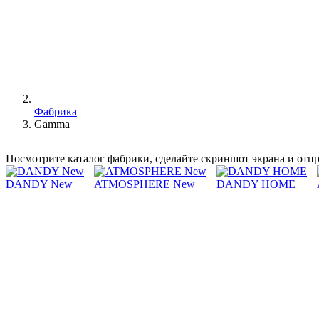
Фабрика
Gamma
Посмотрите каталог фабрики, сделайте скриншот экрана и отп
DANDY New
ATMOSPHERE New
DANDY HOME
Любое успешное дело начинается с общего видения, взаимопон
Ботти и их общему увлечению дизайном интерьеров появилась 
путь к успеху. Ведь самые амбициозные задачи лучше ставить и
Небольшая компания по производству диванов смогла заложить 
сегмента - и не прогадали. С этого момента все производство
контроль качества своей продукции, которая является плодом т