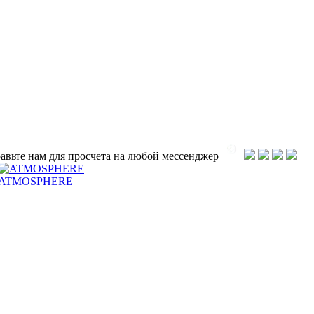
равьте нам для просчета на любой меcсенджер
ATMOSPHERE
имания и объединения усилий профессионалов. Именно так в 19
на свет компания Gamma Arredamenti. Основатели объединили с
 выполнять вместе.
основу для будущего. Стремясь найти свое место на международ
 компании Gamma было сосредоточено на одной фабрике в городе
ворчества, опыта и умения итальянских дизайнеров и мастеров.