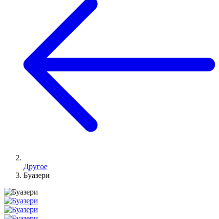
Другое
Буазери