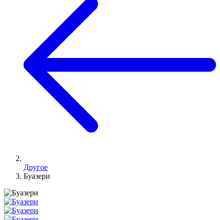
Другое
Буазери