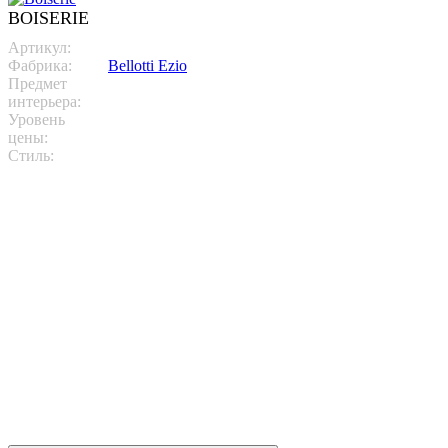
BOISERIE
Артикул:
9530
Фабрика:
Bellotti Ezio
Предмет
интерьера:
Зашивка стен (Буазери)
Уровень
цены:
Премиум
Стиль:
Классика
При выборе классического роскошного буазери позвольте себе
вдохновиться проектом, созданным для четырехэтажной
виллы. Классический и роскошный буазери площадью 1500
м2 с потолками 850 м2 для 14 различных помещений (включая
бар, кухню, бильярдную, винный погреб, оружейную,
гардеробную, спальни, ванные комнаты, столовую, кинозал), а
также для двух апартаменты, холл и чердак. Все выполнено в
неоклассическом стиле с различной отделкой и
инкрустациями: лаком, сусальным золотом, эссенцией бриара
с инкрустациями или бриаром мирта.