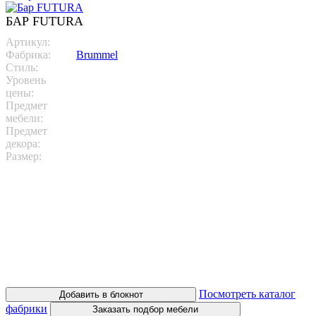
БАР FUTURA
Артикул:
FUTURA
Фабрика:
Brummel
Стиль:
Ар. деко, Контемпорари
Уровень
цены:
Премиум
Предмет
мебели:
Барные стойки
Предмет
декора:
Размер:
Под размер
Бар FUTURA не оставит никого равнодушным. Это
эффектная конструкция, которая состоит из барной стойки,
вместительных шкафов, открытой секции со стеклянными
полками. В боковых колоннах располагаются винные шкафы,
которые легко скрыть с помощью раздвижной конструкции.
Композиция выполнена из пальмового дерева и массива
черешни. Предлагаются другие варианты композиционных
решений.
Посмотреть каталог
Добавить в блокнот
фабрики
Заказать подбор мебели