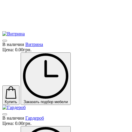
мебели и систем. Прочные ремесленные традиции,
высокоспециализированные ноу-хау и разработка новых
технологий в духе устойчивой культуры - вот ценности,
которые отличают подход компании Battistella, ее качество и
креативность ее продуктов.
В наличии
Витрина
Цена:
0.00грн.
Купить
Заказать подбор мебели
В наличии
Гардероб
Цена:
0.00грн.