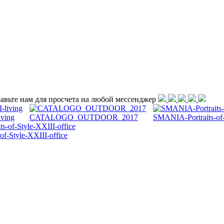
равьте нам для просчета на любой меcсенджер
iving
CATALOGO_OUTDOOR_2017
SMANIA-Portraits-of
f-Style-XXIII-office
ир мебели, создаваемый свой первый журнальный столик. От желез
 смелым эстетическим вкусом.
ас описывает, интенсивна.
алы, проектируем, кроим, шьем и производим мебель и аксессуар
ым деталям наша стильная мебель обставляет и проверяет самы
им же, как другой. Исходя из этой истины, Испания планирует с