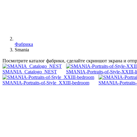
Фабрика
Smania
Посмотрите каталог фабрики, сделайте скриншот экрана и отп
SMANIA_Catalogo_NEST
SMANIA-Portraits-of-Style-XXIII-l
SMANIA-Portraits-of-Style_XXIII-bedroom
SMANIA-Portraits-o
1967 Alberto Smania основатель компании открывает двери в м
книжные шкафы; изделия со все более высоким, утонченным и
ДНК фабрики, творческая, наш вкустурный, энергия, которая н
Smania - это ремесленная культура. Мы, вдохновленные матери
заполняем пространство нашей мебелью: благодаря эксклюзивн
интерьеры, самые престижные яхты и отели в мире.
Каждый объект, созданный человек, никогда не может быть так
решительно заявляют о себе как о предметах дизайна.