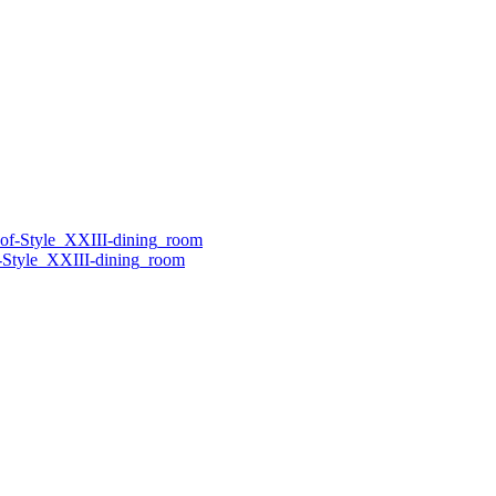
-Style_XXIII-dining_room
а к дереву короткий шаг: рождаются столы, стулья, кровати,
ы для интерьера, в нашей заложена вся энергия страсти. Мы не
е элитные дома, самые элегантные офисы, самые изысканные
оздание мебели и аксессуаров для меблировки, которые