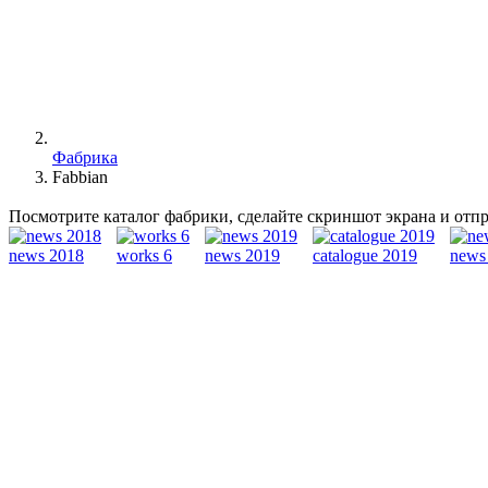
Фабрика
Fabbian
Посмотрите каталог фабрики, сделайте скриншот экрана и отп
news 2018
works 6
news 2019
catalogue 2019
news
Fabbian была основана в 1961 году как производитель ламп для
компании постепенно приобретать международное признание и
интерпретацию потребностей рынков, разработку точных марке
Пеллегрино, который представил новое корпоративное видение
энергопотреблением и низким воздействием на окружающую ср
Компания базируется в Италии и здесь производит все свои к
передовые производственные технологии и пользуясь услуга