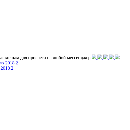
равьте нам для просчета на любой меcсенджер
 2018 2
 дома и по контракту. Эта культура вместе с традициями и качес
 масштабы. Результаты, полученные на основе опыта непрерыв
тинговых политик и стратегий. С мая 2018 года Fabbian сменил
, обогатив его новыми бизнес-проектами и переведя все проду
еду, сочетая дизайн с приверженностью к устойчивому развити
оллекции, индивидуально интерпретируя новые тенденции совре
ми большой группы международных дизайнеров.