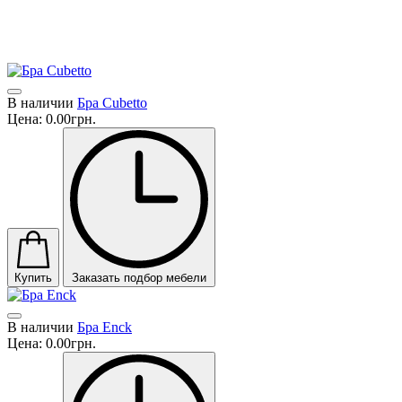
Компоненты, являющиеся неотъемлемой частью продукта, всег
осторожностью с использованием гибких систем и управления
безопасности. Неслучайно продукция Fabbian соответствует 
В наличии
Бра Cubetto
Цена:
0.00грн.
Купить
Заказать подбор мебели
В наличии
Бра Enck
Цена:
0.00грн.