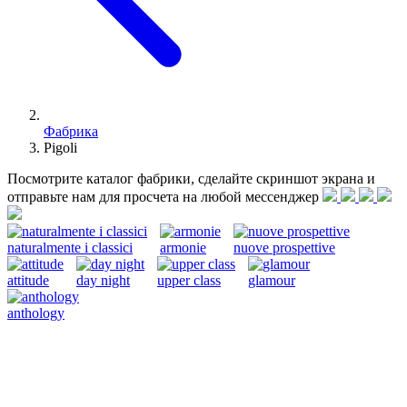
Фабрика
Pigoli
Посмотрите каталог фабрики, сделайте скриншот экрана и
отправьте нам для просчета на любой меcсенджер
naturalmente i classici
armonie
nuove prospettive
attitude
day night
upper class
glamour
anthology
Pigoli - компания, специализирующаяся на производстве
классических кресел и диванов ручной работы. Гордо
созданная в Италии и управляемая семьей, компания была