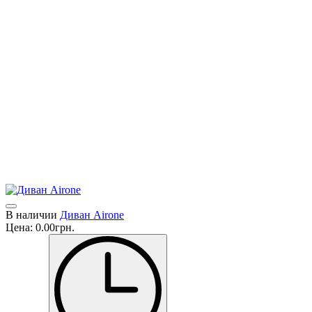
уверенностью выбора, который полностью соответствует
лучшим традициям дизайна интерьера высшей категории.
Диваны, кресла и модульные элементы для сидения,
образующие самые разнообразные конфигурации,
спроектированы и изготовлены вручную с использованием
высококлассных технологий, из отобранного сырья и
высококачественных покрытий в постоянно обновляемой
коллекции образцов, полной престижных альтернатив.
Каждая модель представлена ​​в каталоге в соответствии с
широким и квалифицированным фотографическим выбором
для решения, максимально приближенного к вкусу и
ожиданиям каждого отдельного покупателя.
В наличии
Диван Airone
Цена:
0.00грн.