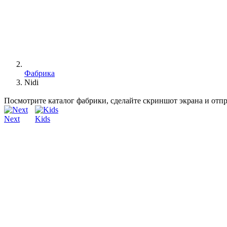
Фабрика
Nidi
Посмотрите каталог фабрики, сделайте скриншот экрана и отп
Next
Kids
История Nidi связана с давней компанией, базирующейся в севе
которая начала производить мебель для детской спальни из лам
Прочные традиции, узкоспециализированные ноу-хау и разработ
креативность всех ее продуктов.
Дизайн-проект Nidi родился в 2013 году, унаследовав от Batti
Cлово Nidi, в переводе с итальянского означает «гнездо» и о