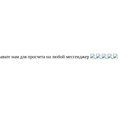
равьте нам для просчета на любой меcсенджер
рной итальянской провинции Тревизо: Battistella, ведущим прои
ината.
ка новых технологий в духе устойчивой культуры - вот ценност
stella внимание к дизайну, его ремесленный подход и производст
писывает уютное, защищенное место для выращивания молодняка, 