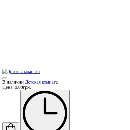
Красота, эргономичность, безопасность и функциональность -
привлекательным, безопасным и расслабляющим: лучшим местом 
Ориентируясь на подростков и молодых людей, фабрика Nidi со
С помощью своих коллекций фабрика очерчивает границы красоч
сопровождая детей и подростков в их путешествии через кажд
Каждую спальню рассматривают как историю, в которой цвета 
которые добавляют характер и индивидуальность повествован
Производитель очень серьезно относится к качеству и безопас
В наличии
Детская комната
Цена:
0.00грн.