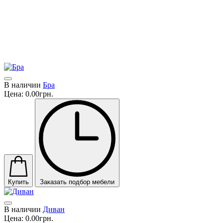
удовлетворить требовательных и престижных
международных клиентов.
Укрепленный своими культурными корнями, Mantellassi 1926
смог противостоять вызовам глобализации и стать послом
стильного итальянского дизайна в мире.
В наличии
Бра
Цена:
0.00грн.
Купить
Заказать подбор мебели
В наличии
Диван
Цена:
0.00грн.