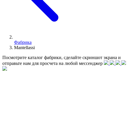
Фабрика
Mantellassi
Посмотрите каталог фабрики, сделайте скриншот экрана и
отправьте нам для просчета на любой меcсенджер
Сотрудничество с самыми известными дизайнерами
интерьеров позволило Mantellassi 1926 интерпретировать
пожелания клиентов и предлагать различные стили, от
современного до классического, для создания
индивидуального настроения или готовых к отправке.
Бескомпромиссное качество, скрупулезное внимание,
исключительное внимание к деталям, точная и гибкая
организация сделали возможным на протяжении многих лет