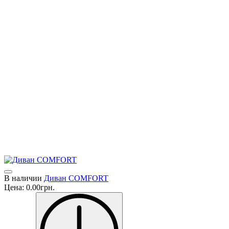
мебели: с 1948 года завод играет активную роль на рынке,
введя новые высококачественные продукты в соответствии с
тенденциями времени.
Цель бизнеса оставалась без изменений в течение многих лет:
создание мебели, участвуя в каждом этапе производственного
процесса, от сырья до готовых продуктов.
Dall'Agnese исполнилось 70 лет. Все это время производство
компании было и есть эталоном качества и дизайна.
Компания Dall’Agnese всегда приспосабливалась к различным
бытовым потребностям, придерживаясь последних тенденций
моды и постоянного развития стилей мебели, сохраняя при
этом этикетку «Сделано в Италии» и удовлетворяя
потребности клиентов.
В наличии
Диван COMFORT
Цена:
0.00грн.