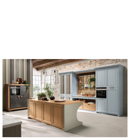
Кроме того, мебель Aster Cucine отличается высочайшим
качеством. Все процессы производства максимально
контролируются: от выбора материалов и комплектующих до
финальных штрихов отделки.
Aster Cucine – это особенный стиль, особенный подход,
особенная мебель. Выбирая кухню этой итальянской фабрики,
вы выбираете философию «Made in Italy».