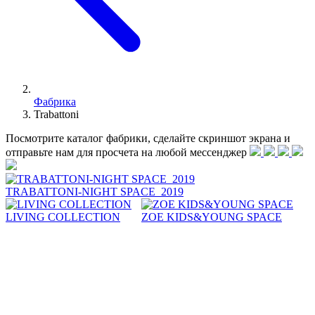
Фабрика
Trabattoni
Посмотрите каталог фабрики, сделайте скриншот экрана и
отправьте нам для просчета на любой меcсенджер
TRABATTONI-NIGHT SPACE_2019
LIVING COLLECTION
ZOE KIDS&YOUNG SPACE
Trabattoni, итальянская фабрика с давними традициями, было
основано в 1917 году. От ремесленной мастерской до
современной фабрики, компания берет свое начало в Брианце,
всемирно известном районе по производству изысканной
мебели. Основанная более века назад, Trabattoni сохранила