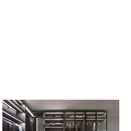
свою ремесленную душу в безупречном мастерстве, выборе
прекрасных материалов, качестве и долговечности дизайна.
Коллекции, разработанные для современных сценариев
жизни, являются воплощением самого подлинного «Сделано
в Италии» и ценятся во всем мире.
Каждый предмет мебели практически уникален, поскольку
его можно настроить по размеру, использовать широкий
спектр материалов и отделки, каждый раз создавая разные
эффекты.
Компания твердо верит в уважение окружающей среды и
благополучие тех, кто выбирает ее дизайн и продукцию. Он
воплощает свои ценности в конкретные действия, используя
древесину с итальянских возобновляемых плантаций и
безопасные материалы, такие как антибактериальные и
водоразбавляемые краски для лакирования.