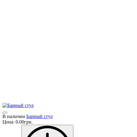
Фабрика основана в конце 70-х, Луиджи Бардини. Который
вывел продукцию Miniforms на мировой рынок, благодаря
оригинальности подбора и комбинирования материалов.
В 2009 году он продает фабрику своему сыну Алессандро и
его компаньонам Маттео и Марио. Молодые и амбициозные
владельцы дают упор на расширение и обновление
авангардного производства.
Miniforms поддерживаем культуру дизайна, которая изучает
функциональность, эстетику и устойчивое развитие. Все это
часть инноваций, направленных на совершенствование
продуктов и улучшение образа жизни.
Производственные процессы тщательно изучаются и
постоянно обновляются.
В наличии
Барный стул
Цена:
0.00грн.