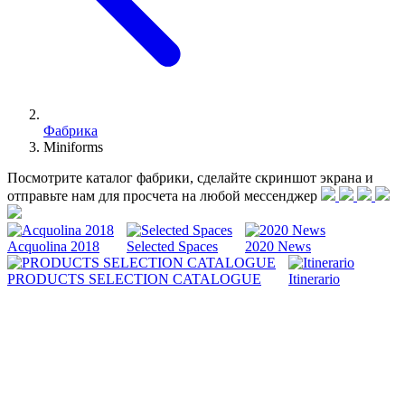
Фабрика
Miniforms
Посмотрите каталог фабрики, сделайте скриншот экрана и
отправьте нам для просчета на любой меcсенджер
Acquolina 2018
Selected Spaces
2020 News
PRODUCTS SELECTION CATALOGUE
Itinerario
Miniforms, это итальянская фабрика, с которой работают
многие дизайнеры. Которые внесли свой отпечаток в
развитие фабрики и стиля. Каждый год, Miniforms получает
свои награды за свои творения.