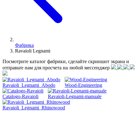
Фабрика
Ravaioli Legnami
Посмотрите каталог фабрики, сделайте скриншот экрана и
отправьте нам для просчета на любой меcсенджер
Ravaioli_Legnami_Abodo
Wood-Engineering
Catalogo-Ravaioli
Ravaioli-Legnami-manuale
Ravaioli_Legnami_Rhinowood
Ravaioli Legnami, основанная в 1985 году, сегодня является
одной из эталонных компаний в мире настилов, которая
предоставляет полный спектр услуг по производству,