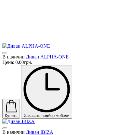
созданы в коллаборации с марками, которые ассоциируются с 
роскошью. Таким образом, сегодня мы имеем дело с мощным 
образованием Formitalia Luxury Group. Их мебель украшает 
виллы, отели и резиденции на разных континентах. В последние 
годы коммерческий успех компании и лицензионных брендов 
обеспечивается распространением через сеть бутиков более 
чем в 50 странах. 
В наличии
Диван ALPHA-ONE
Цена:
0.00грн.
Купить
Заказать подбор мебели
В наличии
Диван IBIZA